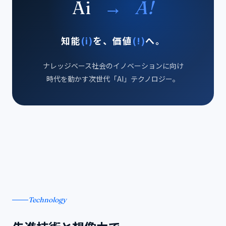
Ai
→
A!
知能
(i)
を、価値
(!)
へ。
ナレッジベース社会のイノベーションに向け
時代を動かす次世代「AI」テクノロジー。
Technology